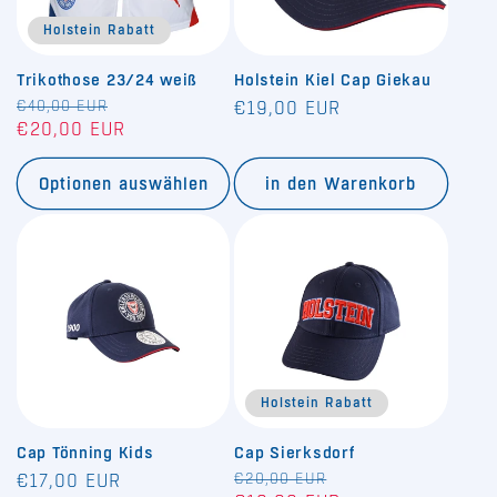
Holstein Rabatt
Trikothose 23/24 weiß
Holstein Kiel Cap Giekau
Normaler
€40,00 EUR
Verkaufspreis
Normaler
€19,00 EUR
€20,00 EUR
Preis
Preis
Optionen auswählen
in den Warenkorb
Holstein Rabatt
Cap Tönning Kids
Cap Sierksdorf
Normaler
Normaler
€20,00 EUR
Verkaufspreis
€17,00 EUR