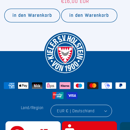
€16,00 EUR
Preis
Preis
in den Warenkorb
in den Warenkorb
Land/Region
EUR € | Deutschland