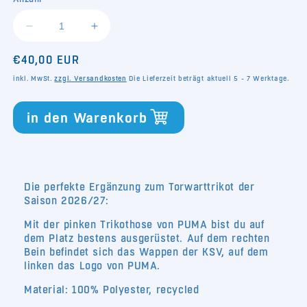
verfügbar
verfügbar
verfügbar
verfügbar
verfüg
Verringere
Erhöhe
die
die
Normaler
€40,00 EUR
Menge
Menge
für
für
Preis
inkl. MwSt.
zzgl. Versandkosten
Die Lieferzeit beträgt aktuell 5 - 7 Werktage.
Trikothose
Trikothose
26/27
26/27
in den Warenkorb
Torwart
Torwart
Die perfekte Ergänzung zum Torwarttrikot der
Saison 2026/27:
Mit der pinken Trikothose von PUMA bist du auf
dem Platz bestens ausgerüstet. Auf dem rechten
Bein befindet sich das Wappen der KSV, auf dem
linken das Logo von PUMA.
Material: 100% Polyester, recycled