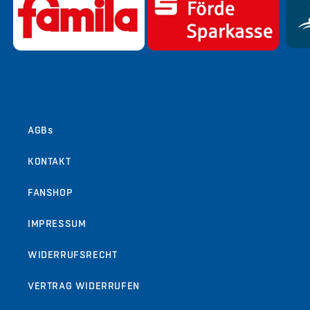
von
1
/
9
AGBs
KONTAKT
FANSHOP
IMPRESSUM
WIDERRUFSRECHT
VERTRAG WIDERRUFEN