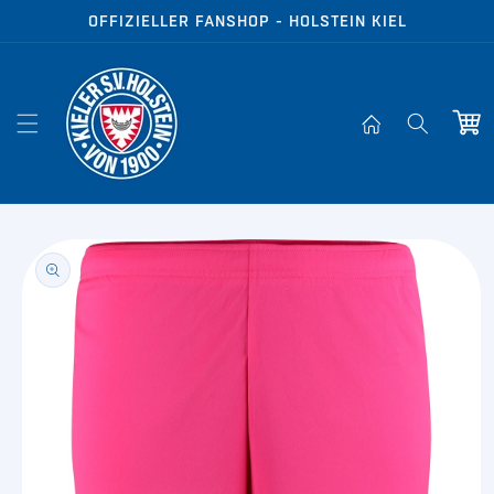
Direkt zum
OFFIZIELLER FANSHOP - HOLSTEIN KIEL
Inhalt
Warenko
oduktinformationen
ringen