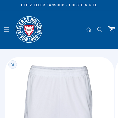
Direkt zum
OFFIZIELLER FANSHOP - HOLSTEIN KIEL
Inhalt
Warenko
oduktinformationen
ringen