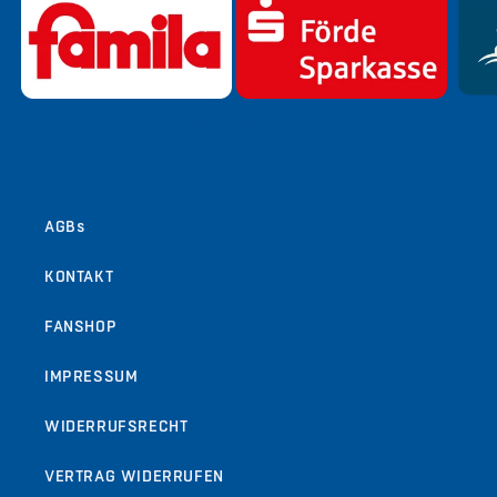
von
1
/
9
AGBs
KONTAKT
FANSHOP
IMPRESSUM
WIDERRUFSRECHT
VERTRAG WIDERRUFEN