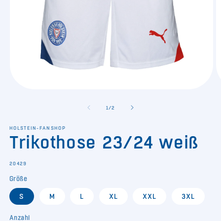
Medien
M
1
2
in
in
von
1
/
2
Modal
M
öffnen
ö
HOLSTEIN-FANSHOP
Trikothose 23/24 weiß
SKU:
20429
Größe
S
M
L
XL
XXL
3XL
Anzahl