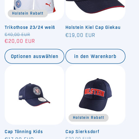
Holstein Rabatt
Trikothose 23/24 weiß
Holstein Kiel Cap Giekau
Normaler
€40,00 EUR
Verkaufspreis
Normaler
€19,00 EUR
€20,00 EUR
Preis
Preis
Optionen auswählen
in den Warenkorb
Holstein Rabatt
Cap Tönning Kids
Cap Sierksdorf
€20,00 EUR