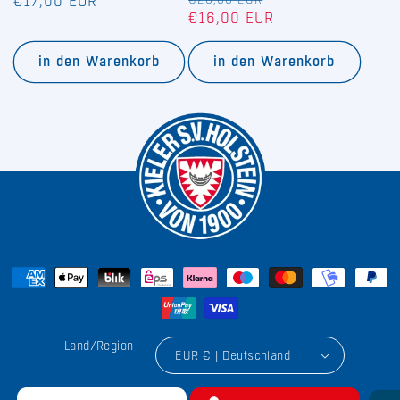
Normaler
Normaler
Verkaufspreis
€17,00 EUR
€16,00 EUR
Preis
Preis
in den Warenkorb
in den Warenkorb
Land/Region
EUR € | Deutschland