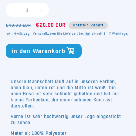
Verringere
Erhöhe
die
die
Normaler
Verkaufspreis
Menge
€20,00 EUR
Menge
€40,00 EUR
Holstein Rabatt
für
für
Preis
inkl. MwSt.
zzgl. Versandkosten
Die Lieferzeit beträgt aktuell 5 - 7 Werktage.
Trikothose
Trikothose
23/24
23/24
in den Warenkorb
weiß
weiß
Unsere Mannschaft läuft auf in unseren Farben,
oben blau, unten rot und die Mitte ist weiß. Die
neue Hose ist sehr schlicht gehalten und hat nur
kleine Farbecken, die einen schönen Kontrast
darstellen.
Vorne ist sehr hochwertig unser Logo eingestickt
zu sehen.
Material: 100% Polyester