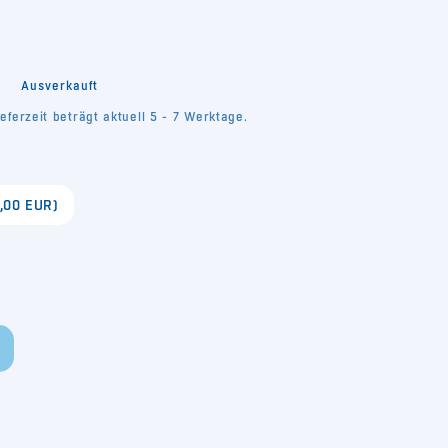
erfügbar
verfügbar
verfügbar
verfügbar
s
Ausverkauft
eferzeit beträgt aktuell 5 - 7 Werktage.
6,00 EUR)