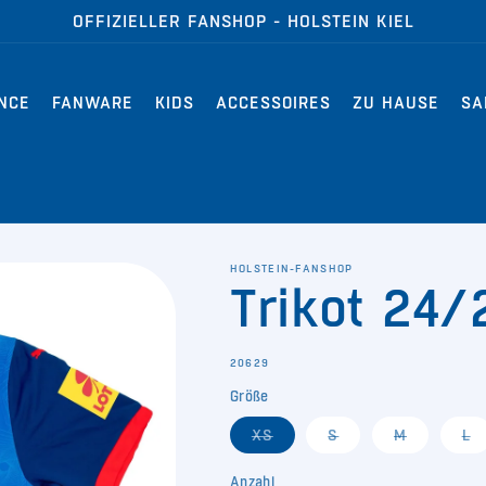
OFFIZIELLER FANSHOP - HOLSTEIN KIEL
NCE
FANWARE
KIDS
ACCESSOIRES
ZU HAUSE
SA
HOLSTEIN-FANSHOP
Trikot 24
SKU:
20629
Größe
Variante
Variante
Variante
Va
XS
S
M
L
ausverkauft
ausverkauft
ausverkau
a
oder
oder
oder
o
nicht
nicht
nicht
ni
Anzahl