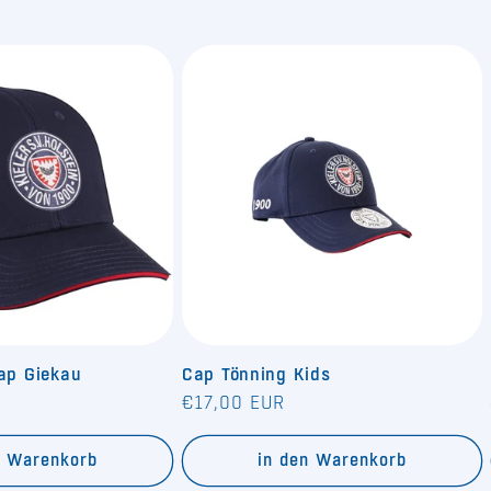
Cap Giekau
Cap Tönning Kids
Normaler
€17,00 EUR
Preis
n Warenkorb
in den Warenkorb