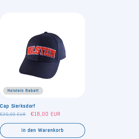
Holstein Rabatt
Cap Sierksdorf
Normaler
Verkaufspreis
€16,00 EUR
€20,00 EUR
Preis
in den Warenkorb