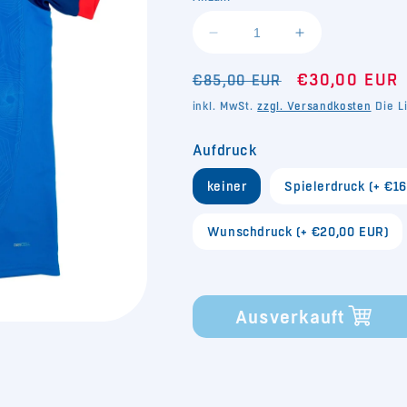
verfügbar
verfügbar
verfügbar
v
Verringere
Erhöhe
die
die
Normaler
Menge
Verkaufsprei
Menge
€30,00 EUR
€85,00 EUR
für
für
Preis
inkl. MwSt.
zzgl. Versandkosten
Die Li
Trikot
Trikot
24/25
24/25
Aufdruck
Home
Home
keiner
Spielerdruck (+ €1
Wunschdruck (+ €20,00 EUR)
Ausverkauft