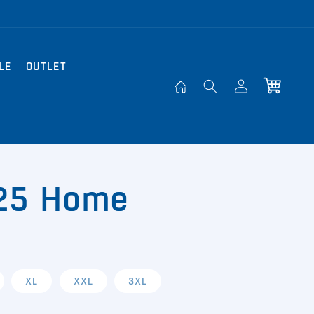
LE
OUTLET
Einloggen
Warenkorb
/25 Home
riante
Variante
Variante
Variante
XL
XXL
3XL
ft
usverkauft
ausverkauft
ausverkauft
ausverkauft
der
oder
oder
oder
cht
nicht
nicht
nicht