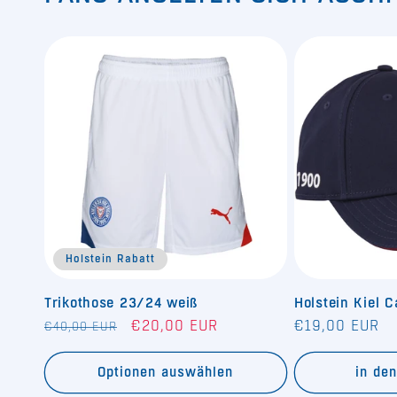
Holstein Rabatt
Trikothose 23/24 weiß
Holstein Kiel 
Normaler
Verkaufspreis
Normaler
€20,00 EUR
€19,00 EUR
€40,00 EUR
Preis
Preis
Optionen auswählen
in de