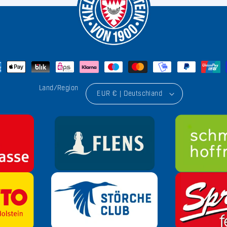
Land/Region
EUR € | Deutschland