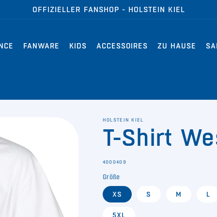
OFFIZIELLER FANSHOP - HOLSTEIN KIEL
NCE
FANWARE
KIDS
ACCESSOIRES
ZU HAUSE
SA
HOLSTEIN KIEL
T-Shirt W
SKU:
4000409
Größe
XS
S
M
L
5XL