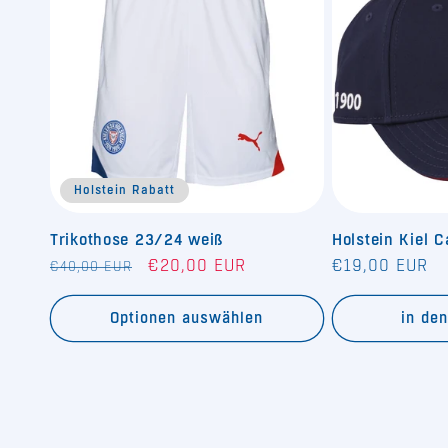
Holstein Rabatt
Trikothose 23/24 weiß
Holstein Kiel 
Normaler
Verkaufspreis
Normaler
€20,00 EUR
€19,00 EUR
€40,00 EUR
Preis
Preis
Optionen auswählen
in de