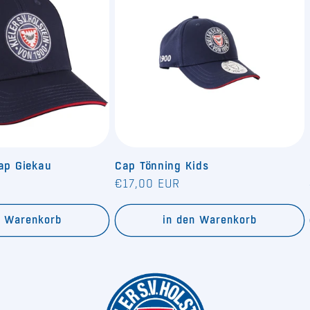
Cap Giekau
Cap Tönning Kids
Normaler
€17,00 EUR
Preis
n Warenkorb
in den Warenkorb