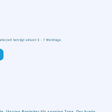
eferzeit beträgt aktuell 5 - 7 Werktage.
e, lässige Begleiter für sonnige Tage. Der bunte