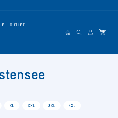
LE
OUTLET
Einloggen
Warenkorb
estensee
XL
XXL
3XL
4XL