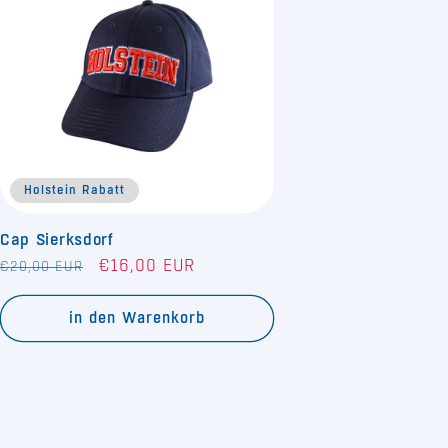
Holstein Rabatt
Cap Sierksdorf
Normaler
Verkaufspreis
€16,00 EUR
€20,00 EUR
Preis
in den Warenkorb