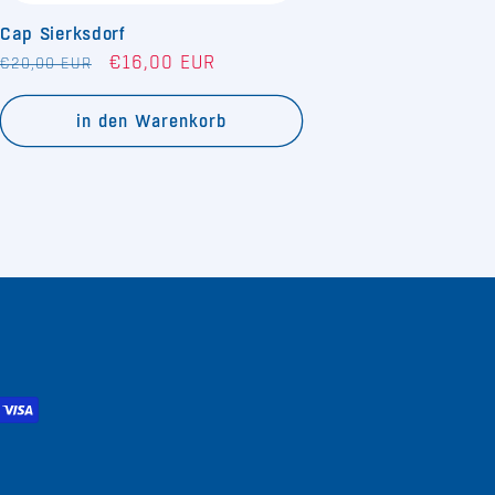
Cap Sierksdorf
Normaler
Verkaufspreis
€16,00 EUR
€20,00 EUR
Preis
in den Warenkorb