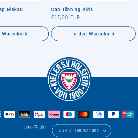
Cap Giekau
Cap Tönning Kids
Normaler
€17,00 EUR
Preis
n Warenkorb
in den Warenkorb
Land/Region
EUR € | Deutschland