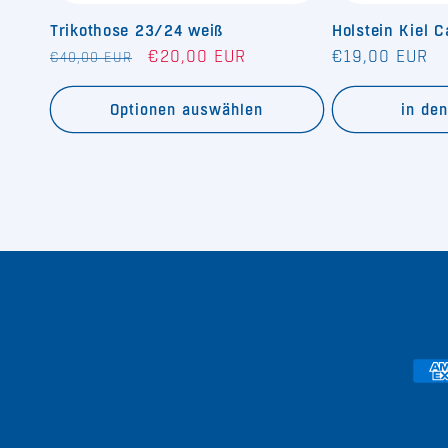
Trikothose 23/24 weiß
Holstein Kiel 
Normaler
Verkaufspreis
Normaler
€20,00 EUR
€19,00 EUR
€40,00 EUR
Preis
Preis
Optionen auswählen
in de