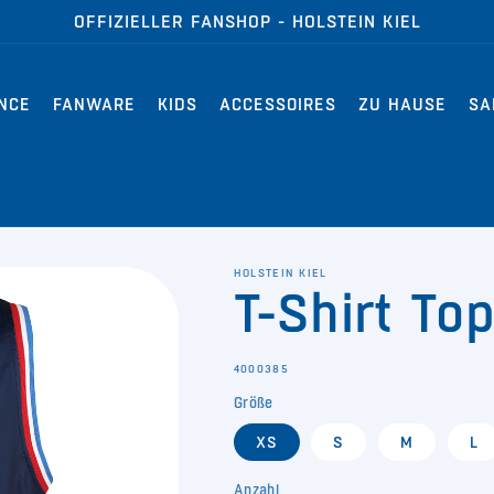
OFFIZIELLER FANSHOP - HOLSTEIN KIEL
NCE
FANWARE
KIDS
ACCESSOIRES
ZU HAUSE
SA
HOLSTEIN KIEL
T-Shirt To
SKU:
4000385
Größe
XS
S
M
L
Anzahl