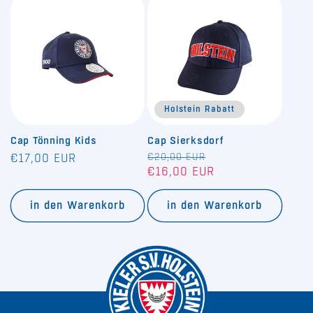
Holstein Rabatt
Cap Tönning Kids
Cap Sierksdorf
Normaler
Normaler
€20,00 EUR
Verkaufspreis
€17,00 EUR
€16,00 EUR
Preis
Preis
in den Warenkorb
in den Warenkorb