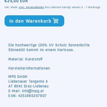
Normaler
€25,00 EUR
Menge
Menge
für
für
Preis
inkl. MwSt.
zzgl. Versandkosten
Die Lieferzeit beträgt aktuell 5 - 7 Werktage.
Sonnenbrille
Sonnenbrille
Sönnebüll
Sönnebüll
in den Warenkorb
Die hochwertige 100% UV Schutz Sonnenbrille
Sönnebüll kommt im einem Hartcase.
Material: Kunststoff
Herstellerinformationen:
MPG GmbH
Liebenauer Tangente 4
AT 8041 Graz-Liebenau
E-Mail: info@mpg.at
EAN: 4251965207607