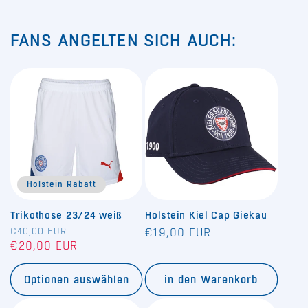
FANS ANGELTEN SICH AUCH:
Holstein Rabatt
Trikothose 23/24 weiß
Holstein Kiel Cap Giekau
Normaler
€40,00 EUR
Verkaufspreis
Normaler
€19,00 EUR
€20,00 EUR
Preis
Preis
Optionen auswählen
in den Warenkorb