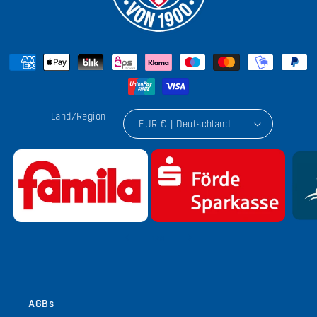
Land/Region
EUR € | Deutschland
von
1
/
9
AGBs