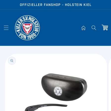
Direkt zum
OFFIZIELLER FANSHOP - HOLSTEIN KIEL
Inhalt
Warenko
oduktinformationen
ringen