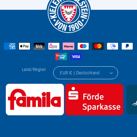
Land/Region
EUR € | Deutschland
von
1
/
9