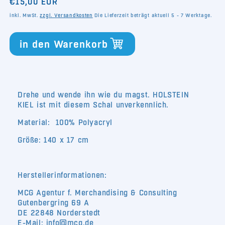
Normaler
€15,00 EUR
Menge
Menge
für
für
Preis
inkl. MwSt.
zzgl. Versandkosten
Die Lieferzeit beträgt aktuell 5 - 7 Werktage.
Schal
Schal
Holtsee
Holtsee
in den Warenkorb
Drehe und wende ihn wie du magst. HOLSTEIN
KIEL ist mit diesem Schal unverkennlich.
Material: 100% Polyacryl
Größe: 140 x 17 cm
Herstellerinformationen:
MCG Agentur f. Merchandising & Consulting
Gutenbergring 69 A
DE 22848 Norderstedt
E-Mail: info@mcg.de