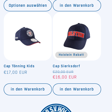
Optionen auswählen
in den Warenkorb
Holstein Rabatt
Cap Tönning Kids
Cap Sierksdorf
Normaler
Normaler
€20,00 EUR
Verkaufspreis
€17,00 EUR
€16,00 EUR
Preis
Preis
in den Warenkorb
in den Warenkorb