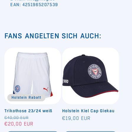
EAN: 4251965207539
FANS ANGELTEN SICH AUCH:
Holstein Rabatt
Trikothose 23/24 weiß
Holstein Kiel Cap Giekau
Normaler
€40,00 EUR
Verkaufspreis
Normaler
€19,00 EUR
€20,00 EUR
Preis
Preis