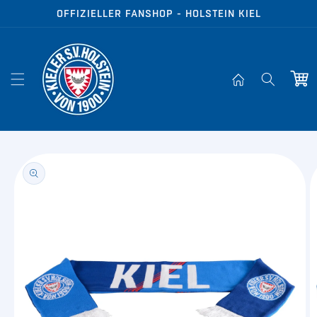
Direkt zum
OFFIZIELLER FANSHOP - HOLSTEIN KIEL
Inhalt
Warenko
oduktinformationen
ringen