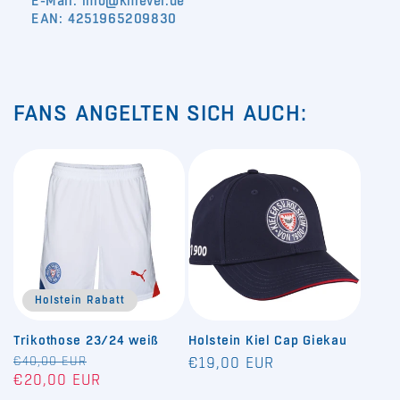
E-Mail: info@knievel.de
EAN: 4251965209830
FANS ANGELTEN SICH AUCH:
Holstein Rabatt
Trikothose 23/24 weiß
Holstein Kiel Cap Giekau
Normaler
€40,00 EUR
Verkaufspreis
Normaler
€19,00 EUR
€20,00 EUR
Preis
Preis