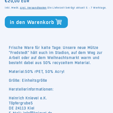
Normaler
€20,00 EUR
Menge
Menge
für
für
Preis
inkl. MwSt.
zzgl. Versandkosten
Die Lieferzeit beträgt aktuell 5 - 7 Werktage.
Mütze
Mütze
Frestedt
Frestedt
in den Warenkorb
Frische Ware für kalte Tage: Unsere neue Mütze
"Fredstedt" hält euch im Stadion, auf dem Weg zur
Arbeit oder auf dem Weihnachtsmarkt warm und
besteht dabei aus 50% recyceltem Material.
Material:50
% rPET, 50% Acryl
Größe: Einheitsgröße
Herstellerinformationen:
Heinrich Knievel e.K.
Töpfergrube5
DE 24113 Kiel