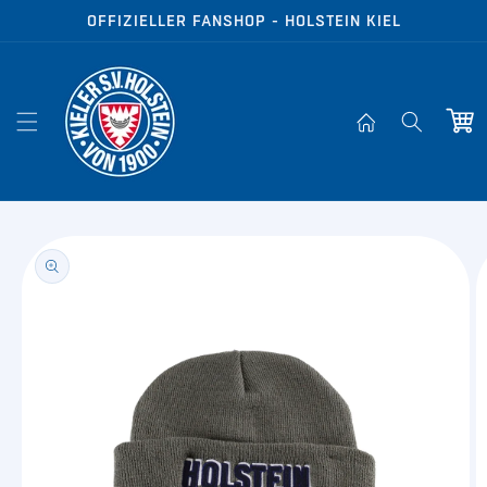
Direkt zum
OFFIZIELLER FANSHOP - HOLSTEIN KIEL
Inhalt
Warenko
oduktinformationen
ringen