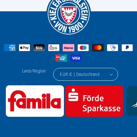
Land/Region
EUR € | Deutschland
von
1
/
9