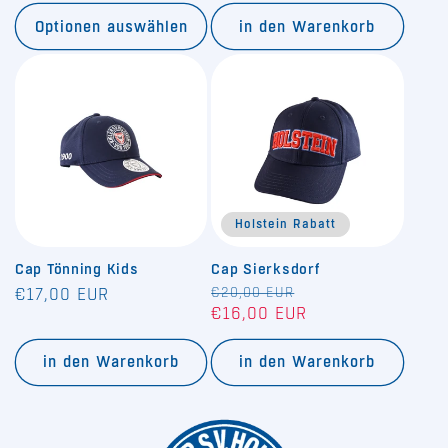
Optionen auswählen
in den Warenkorb
Holstein Rabatt
Cap Tönning Kids
Cap Sierksdorf
Normaler
Normaler
€20,00 EUR
Verkaufspreis
€17,00 EUR
€16,00 EUR
Preis
Preis
in den Warenkorb
in den Warenkorb