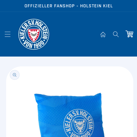
Direkt zum
OFFIZIELLER FANSHOP - HOLSTEIN KIEL
Inhalt
Warenko
oduktinformationen
ringen