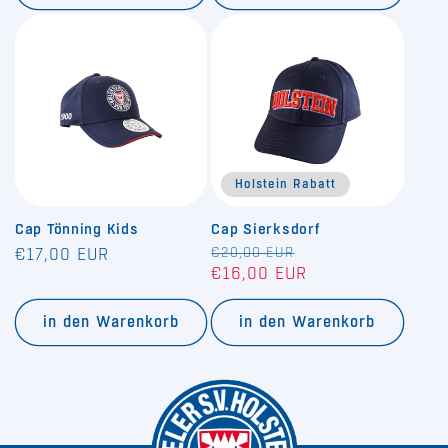
Holstein Rabatt
Cap Tönning Kids
Cap Sierksdorf
Normaler
Normaler
€20,00 EUR
Verkaufspreis
€17,00 EUR
€16,00 EUR
Preis
Preis
in den Warenkorb
in den Warenkorb