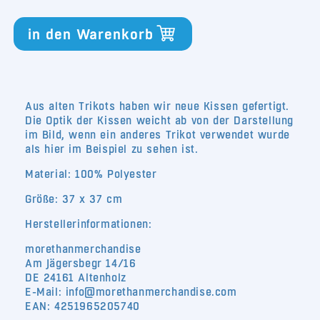
Kissen
Kissen
Trikot
Trikot
in den Warenkorb
37x37
37x37
Aus alten Trikots haben wir neue Kissen gefertigt.
Die Optik der Kissen weicht ab von der Darstellung
im Bild, wenn ein anderes Trikot verwendet wurde
als hier im Beispiel zu sehen ist.
Material:
100% Polyester
Größe: 37 x 37 cm
Herstellerinformationen:
morethanmerchandise
Am Jägersbegr 14/16
DE 24161 Altenholz
E-Mail: info@morethanmerchandise.com
EAN: 4251965205740