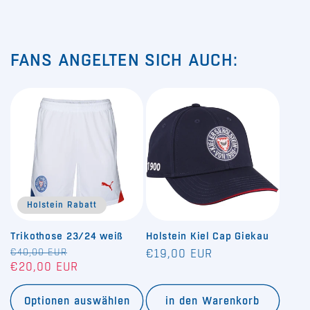
FANS ANGELTEN SICH AUCH:
Holstein Rabatt
Trikothose 23/24 weiß
Holstein Kiel Cap Giekau
Normaler
€40,00 EUR
Verkaufspreis
Normaler
€19,00 EUR
€20,00 EUR
Preis
Preis
Optionen auswählen
in den Warenkorb