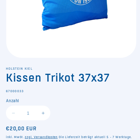
Medien
1
in
HOLSTEIN KIEL
Kissen Trikot 37x37
Modal
öffnen
SKU:
67000033
Anzahl
Verringere
Erhöhe
die
die
Normaler
€20,00 EUR
Menge
Menge
für
für
Preis
inkl. MwSt.
zzgl. Versandkosten
Die Lieferzeit beträgt aktuell 5 - 7 Werktage.