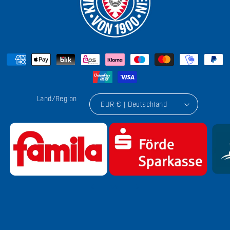
Land/Region
EUR € | Deutschland
von
1
/
9