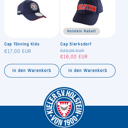
Holstein Rabatt
Cap Tönning Kids
Cap Sierksdorf
Normaler
Normaler
€20,00 EUR
Verkaufspreis
€17,00 EUR
€16,00 EUR
Preis
Preis
in den Warenkorb
in den Warenkorb