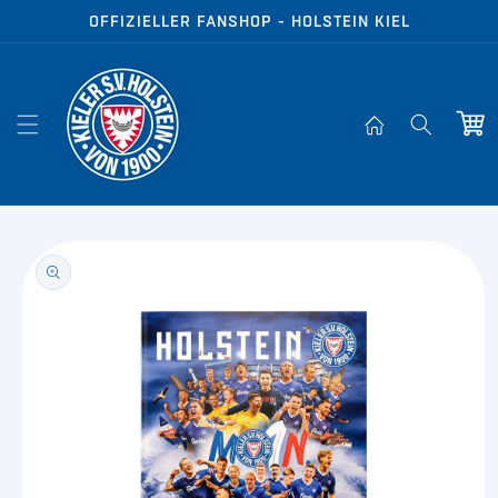
Direkt zum
OFFIZIELLER FANSHOP - HOLSTEIN KIEL
Inhalt
Warenko
oduktinformationen
ringen