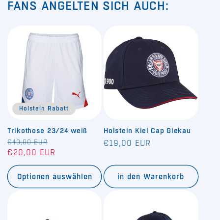
FANS ANGELTEN SICH AUCH:
Holstein Rabatt
Trikothose 23/24 weiß
Holstein Kiel Cap Giekau
Normaler
€40,00 EUR
Verkaufspreis
Normaler
€19,00 EUR
€20,00 EUR
Preis
Preis
Optionen auswählen
in den Warenkorb