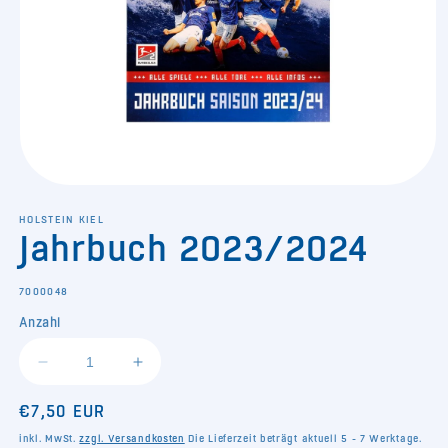
Medien
1
in
HOLSTEIN KIEL
Jahrbuch 2023/2024
Modal
öffnen
SKU:
7000048
Anzahl
Verringere
Erhöhe
die
die
Normaler
€7,50 EUR
Menge
Menge
für
für
Preis
inkl. MwSt.
zzgl. Versandkosten
Die Lieferzeit beträgt aktuell 5 - 7 Werktage.