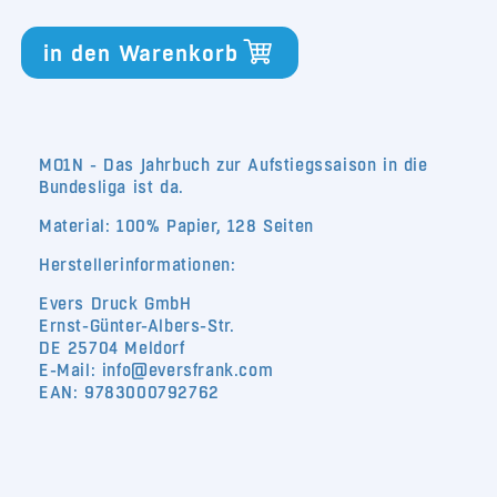
Jahrbuch
Jahrbuch
2023/2024
2023/2024
in den Warenkorb
MO1N - Das Jahrbuch zur Aufstiegssaison in die
Bundesliga ist da.
Material: 100% Papier, 128 Seiten
Herstellerinformationen:
Evers Druck GmbH
Ernst-Günter-Albers-Str.
DE 25704 Meldorf
E-Mail: info@eversfrank.com
EAN: 9783000792762