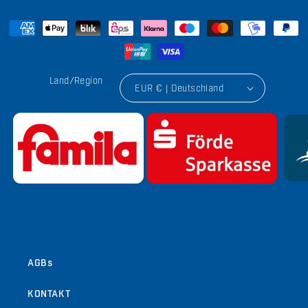
Land/Region
EUR € | Deutschland
von
1
/
9
AGBs
KONTAKT