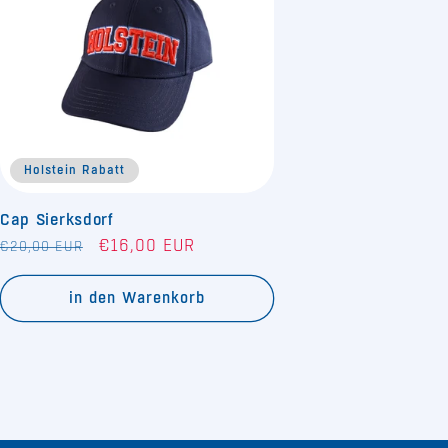
Holstein Rabatt
Cap Sierksdorf
Normaler
Verkaufspreis
€16,00 EUR
€20,00 EUR
Preis
in den Warenkorb