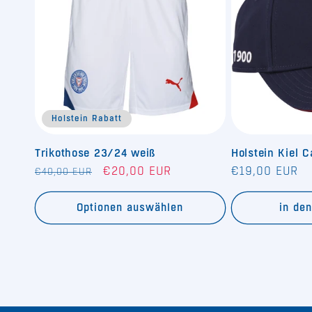
Holstein Rabatt
Trikothose 23/24 weiß
Holstein Kiel 
Normaler
Verkaufspreis
Normaler
€20,00 EUR
€19,00 EUR
€40,00 EUR
Preis
Preis
Optionen auswählen
in de