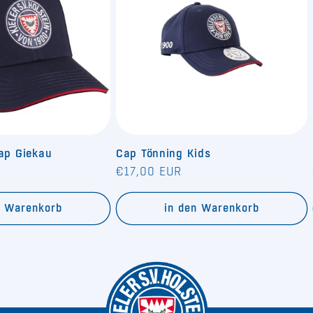
Cap Giekau
Cap Tönning Kids
Normaler
€17,00 EUR
Preis
n Warenkorb
in den Warenkorb