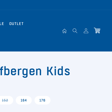
LE
OUTLET
Einloggen
Warenkorb
fbergen Kids
nte
Variante
152
164
176
rkauft
ausverkauft
oder
nicht