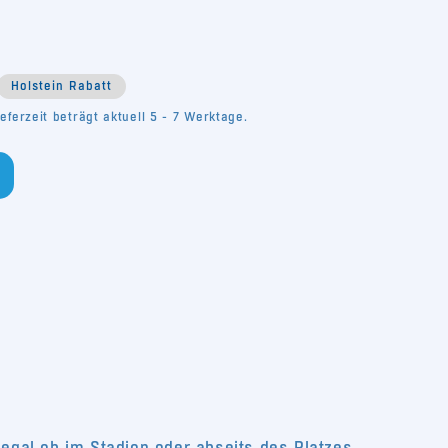
gbar
verfügbar
s
Holstein Rabatt
eferzeit beträgt aktuell 5 - 7 Werktage.
egal ob im Stadion oder abseits des Platzes.