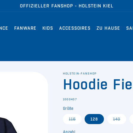
OFFIZIELLER FANSHOP - HOLSTEIN KIEL
NCE
FANWARE
KIDS
ACCESSOIRES
ZU HAUSE
SA
HOLSTEIN-FANSHOP
Hoodie Fie
SKU:
1000407
Größe
Variante
Varia
116
128
140
ausverkauft
ausve
oder
oder
nicht
nicht
Anzahl