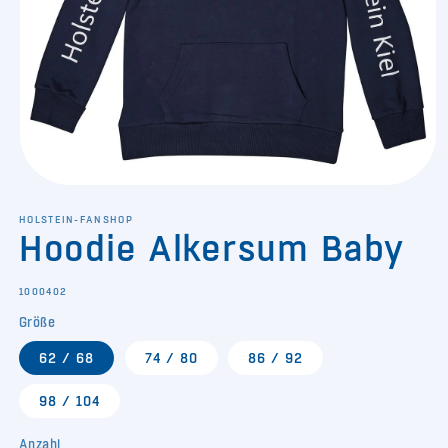
Medien
1
in
HOLSTEIN-FANSHOP
Hoodie Alkersum Baby
Modal
öffnen
SKU:
1000402
Größe
62 / 68
74 / 80
86 / 92
98 / 104
Anzahl