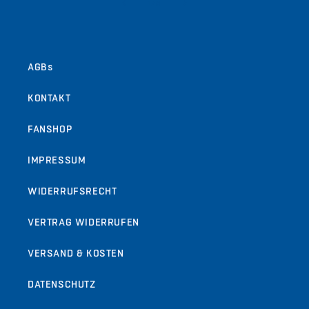
von
1
/
9
AGBs
KONTAKT
FANSHOP
IMPRESSUM
WIDERRUFSRECHT
VERTRAG WIDERRUFEN
VERSAND & KOSTEN
DATENSCHUTZ