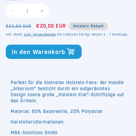
Verringere
Erhöhe
die
die
Normaler
Verkaufspreis
Menge
€20,00 EUR
Menge
€35,00 EUR
Holstein Rabatt
für
für
Preis
inkl. MwSt.
zzgl. Versandkosten
Die Lieferzeit beträgt aktuell 5 - 7 Werktage.
Hoodie
Hoodie
Alkersum
Alkersum
in den Warenkorb
Baby
Baby
Perfekt für die kleinsten Holstein-Fans: der Hoodie
„Alkersum“ besticht durch ein aufgeräumtes
Design sowie große „Holstein Kiel“-Schriftzüge auf
den Ärmeln.
Material: 80% Baumwolle, 20% Polyester
Herstellerinformationen:
MBA-Solutions GmbH