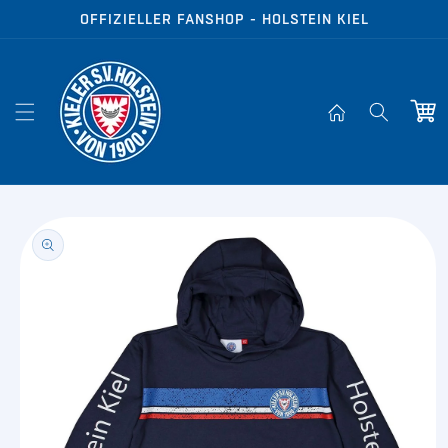
Direkt zum
OFFIZIELLER FANSHOP - HOLSTEIN KIEL
Inhalt
Warenko
oduktinformationen
ringen