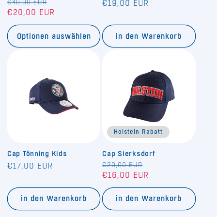
Normaler
€40,00 EUR
Verkaufspreis
Normaler
€19,00 EUR
€20,00 EUR
Preis
Preis
Optionen auswählen
in den Warenkorb
Holstein Rabatt
Cap Tönning Kids
Cap Sierksdorf
Normaler
Normaler
€20,00 EUR
Verkaufspreis
€17,00 EUR
€16,00 EUR
Preis
Preis
in den Warenkorb
in den Warenkorb