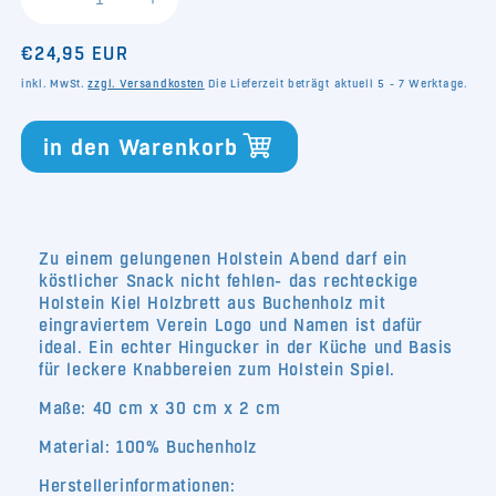
Verringere
Erhöhe
die
die
Normaler
€24,95 EUR
Menge
Menge
für
für
Preis
inkl. MwSt.
zzgl. Versandkosten
Die Lieferzeit beträgt aktuell 5 - 7 Werktage.
Holstein
Holstein
Kiel
Kiel
in den Warenkorb
Holzbrett
Holzbrett
eckig
eckig
groß
groß
Zu einem gelungenen Holstein Abend darf ein
köstlicher Snack nicht fehlen- das rechteckige
Holstein Kiel Holzbrett aus Buchenholz mit
eingraviertem Verein Logo und Namen ist dafür
ideal. Ein echter Hingucker in der Küche und Basis
für leckere Knabbereien zum Holstein Spiel.
Maße:
40 cm x 30 cm x 2 cm
Material: 100% Buchenholz
Herstellerinformationen: