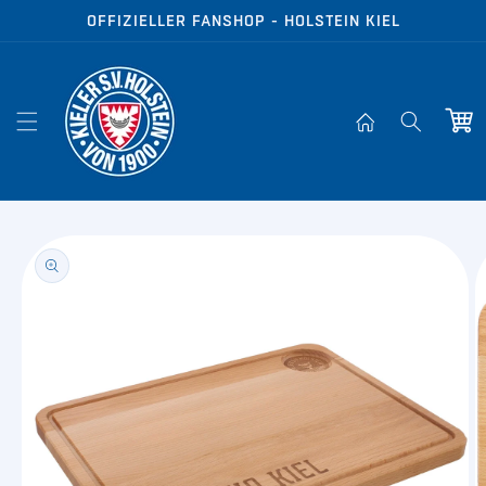
Direkt zum
OFFIZIELLER FANSHOP - HOLSTEIN KIEL
Inhalt
Warenko
oduktinformationen
ringen