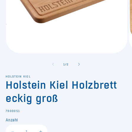
Medien
M
1
2
in
in
von
1
/
2
Modal
M
öffnen
ö
HOLSTEIN KIEL
Holstein Kiel Holzbrett
eckig groß
SKU:
7900051
Anzahl