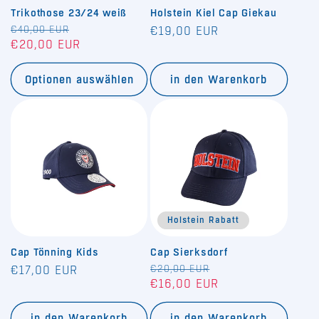
Trikothose 23/24 weiß
Holstein Kiel Cap Giekau
Normaler
€40,00 EUR
Verkaufspreis
Normaler
€19,00 EUR
€20,00 EUR
Preis
Preis
Optionen auswählen
in den Warenkorb
Holstein Rabatt
Cap Tönning Kids
Cap Sierksdorf
Normaler
Normaler
€20,00 EUR
Verkaufspreis
€17,00 EUR
€16,00 EUR
Preis
Preis
in den Warenkorb
in den Warenkorb