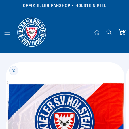
Direkt zum
OFFIZIELLER FANSHOP - HOLSTEIN KIEL
Inhalt
Warenko
oduktinformationen
ringen