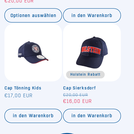
€20,00 EUR
Preis
Preis
Optionen auswählen
in den Warenkorb
Holstein Rabatt
Cap Tönning Kids
Cap Sierksdorf
Normaler
Normaler
€20,00 EUR
Verkaufspreis
€17,00 EUR
€16,00 EUR
Preis
Preis
in den Warenkorb
in den Warenkorb