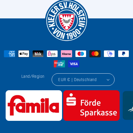
Land/Region
EUR € | Deutschland
von
1
/
9