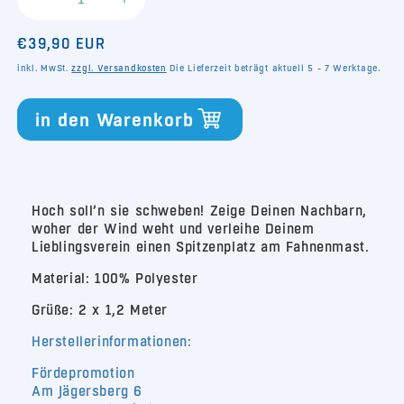
Verringere
Erhöhe
die
die
Normaler
€39,90 EUR
Menge
Menge
für
für
Preis
inkl. MwSt.
zzgl. Versandkosten
Die Lieferzeit beträgt aktuell 5 - 7 Werktage.
Holstein
Holstein
Kiel
Kiel
in den Warenkorb
Hissflagge
Hissflagge
2m
2m
x1,20m
x1,20m
streifen
streifen
Hoch soll’n sie schweben! Zeige Deinen Nachbarn,
woher der Wind weht und verleihe Deinem
Lieblingsverein einen Spitzenplatz am Fahnenmast.
Material: 100% Polyester
Grüße: 2 x 1,2 Meter
Herstellerinformationen:
Fördepromotion
Am Jägersberg 6