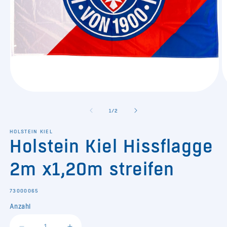
Medien
M
1
2
in
in
von
1
/
2
Modal
M
öffnen
ö
HOLSTEIN KIEL
Holstein Kiel Hissflagge
2m x1,20m streifen
SKU:
73000065
Anzahl