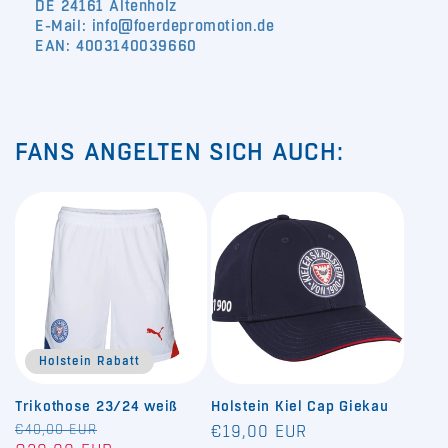
DE 24161 Altenholz
E-Mail: info@foerdepromotion.de
EAN: 4003140039660
FANS ANGELTEN SICH AUCH:
Holstein Rabatt
Trikothose 23/24 weiß
Holstein Kiel Cap Giekau
Normaler
€40,00 EUR
Verkaufspreis
Normaler
€19,00 EUR