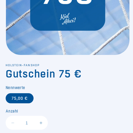
Medien
1
in
HOLSTEIN-FANSHOP
Gutschein 75 €
Modal
öffnen
SKU:
Nennwerte
75,00 €
Anzahl
Verringere
Erhöhe
die
die