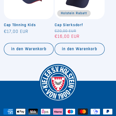
Holstein Rabatt
Cap Tönning Kids
Cap Sierksdorf
Normaler
Normaler
€20,00 EUR
Verkaufspreis
€17,00 EUR
€16,00 EUR
Preis
Preis
in den Warenkorb
in den Warenkorb