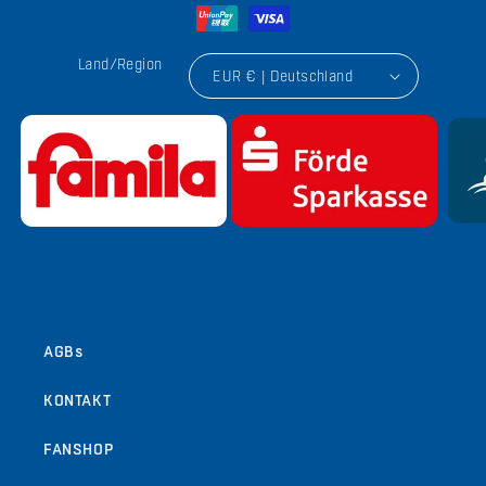
Land/Region
EUR € | Deutschland
von
1
/
9
AGBs
KONTAKT
FANSHOP