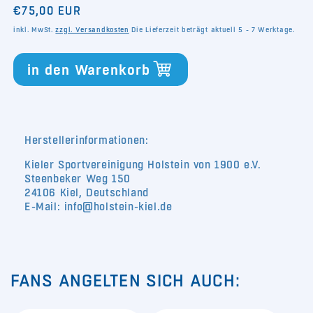
Normaler
€75,00 EUR
Menge
Menge
für
für
Preis
inkl. MwSt.
zzgl. Versandkosten
Die Lieferzeit beträgt aktuell 5 - 7 Werktage.
Gutschein
Gutschein
75
75
in den Warenkorb
€
€
Herstellerinformationen:
Kieler Sportvereinigung Holstein von 1900 e.V.
Steenbeker Weg 150
24106 Kiel, Deutschland
E-Mail: info@holstein-kiel.de
FANS ANGELTEN SICH AUCH: