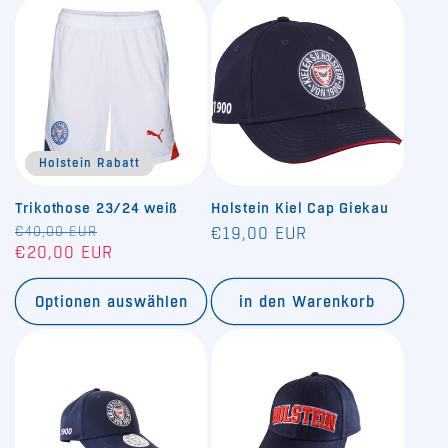
Holstein Rabatt
Trikothose 23/24 weiß
Holstein Kiel Cap Giekau
Normaler
€40,00 EUR
Verkaufspreis
Normaler
€19,00 EUR
€20,00 EUR
Preis
Preis
Optionen auswählen
in den Warenkorb