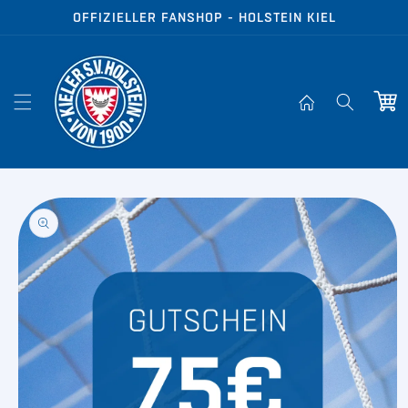
Direkt zum
OFFIZIELLER FANSHOP - HOLSTEIN KIEL
Inhalt
Warenko
oduktinformationen
ringen