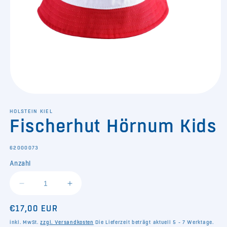
Medien
1
in
HOLSTEIN KIEL
Fischerhut Hörnum Kids
Modal
öffnen
SKU:
62000073
Anzahl
Verringere
Erhöhe
die
die
Normaler
€17,00 EUR
Menge
Menge
für
für
Preis
inkl. MwSt.
zzgl. Versandkosten
Die Lieferzeit beträgt aktuell 5 - 7 Werktage.