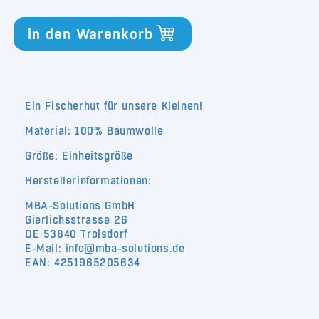
Fischerhut
Fischerhut
Hörnum
Hörnum
in den Warenkorb
Kids
Kids
Ein Fischerhut für unsere Kleinen!
Material:
100% Baumwolle
Größe: Einheitsgröße
Herstellerinformationen:
MBA-Solutions GmbH
Gierlichsstrasse 26
DE 53840 Troisdorf
E-Mail: info@mba-solutions.de
EAN: 4251965205634