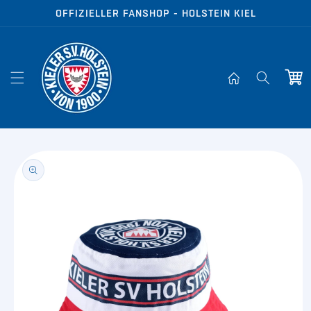
Direkt zum
OFFIZIELLER FANSHOP - HOLSTEIN KIEL
Inhalt
Warenko
oduktinformationen
ringen