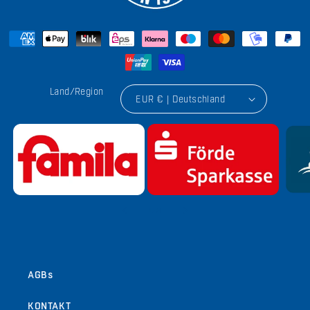
Land/Region
EUR € | Deutschland
von
1
/
9
AGBs
KONTAKT