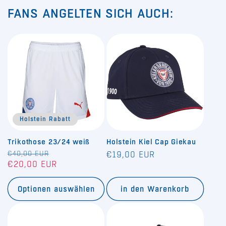
FANS ANGELTEN SICH AUCH:
Holstein Rabatt
Trikothose 23/24 weiß
Holstein Kiel Cap Giekau
Normaler
€40,00 EUR
Verkaufspreis
Normaler
€19,00 EUR
€20,00 EUR
Preis
Preis
Optionen auswählen
in den Warenkorb