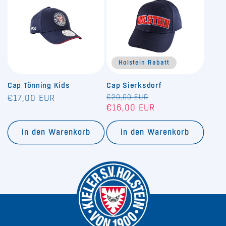
Holstein Rabatt
Cap Tönning Kids
Cap Sierksdorf
Normaler
Normaler
€20,00 EUR
Verkaufspreis
€17,00 EUR
€16,00 EUR
Preis
Preis
in den Warenkorb
in den Warenkorb