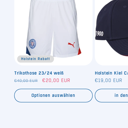
Holstein Rabatt
Trikothose 23/24 weiß
Holstein Kiel 
Normaler
Verkaufspreis
Normaler
€20,00 EUR
€19,00 EUR
€40,00 EUR
Preis
Preis
Optionen auswählen
in de