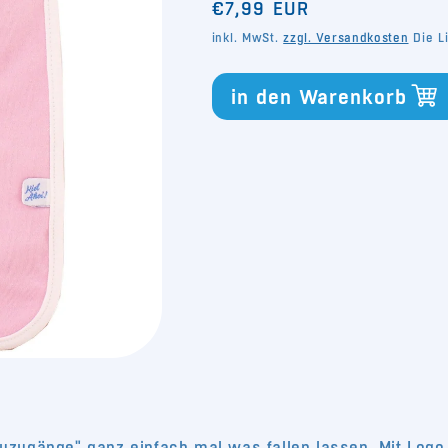
Normaler
Menge
Menge
€7,99 EUR
für
für
Preis
inkl. MwSt.
zzgl. Versandkosten
Die Li
Baby
Baby
Lätzchen
Lätzchen
rosa
rosa
in den Warenkorb
uzugänge" ganz einfach mal was fallen lassen. Mit Logo