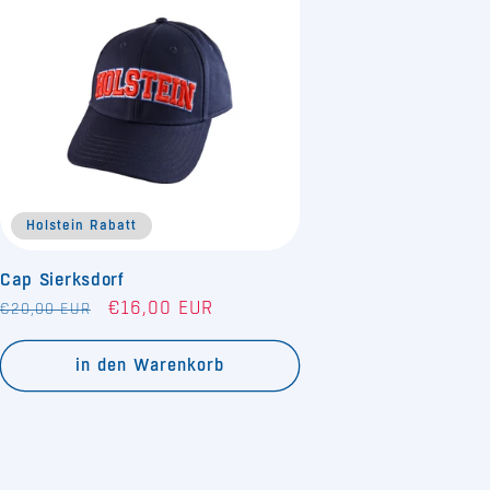
Holstein Rabatt
Cap Sierksdorf
Normaler
Verkaufspreis
€16,00 EUR
€20,00 EUR
Preis
in den Warenkorb