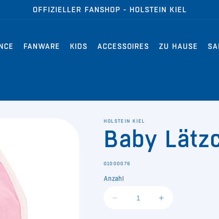
OFFIZIELLER FANSHOP - HOLSTEIN KIEL
NCE
FANWARE
KIDS
ACCESSOIRES
ZU HAUSE
SA
HOLSTEIN KIEL
Baby Lätz
SKU:
01000076
Anzahl
Verringere
Erhöhe
die
die