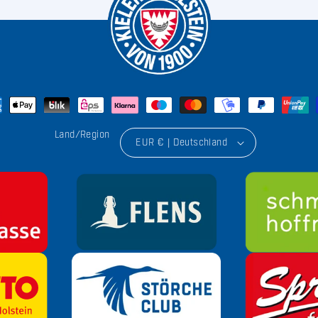
Land/Region
EUR € | Deutschland