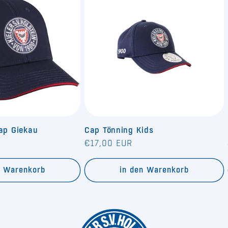
Cap Giekau
Cap Tönning Kids
Normaler
€17,00 EUR
Preis
n Warenkorb
in den Warenkorb