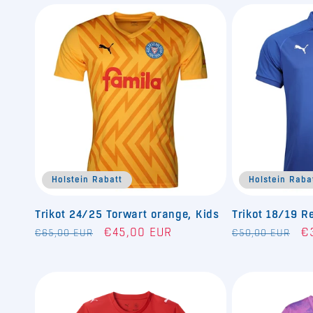
Holstein Rabatt
Holstein Raba
Trikot 24/25 Torwart orange, Kids
Trikot 18/19 R
Normaler
Verkaufspreis
Normaler
Ve
€45,00 EUR
€
€65,00 EUR
€50,00 EUR
Preis
Preis