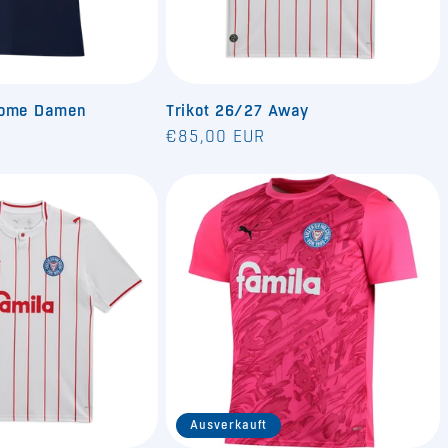
Home Damen
Trikot 26/27 Away
Normaler
€85,00 EUR
Preis
Ausverkauft