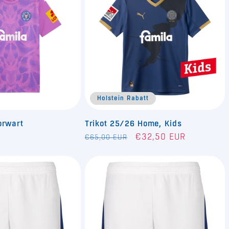
Holstein Rabatt
orwart
Trikot 25/26 Home, Kids
Normaler
Verkaufspreis
€32,50 EUR
€65,00 EUR
Preis