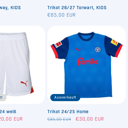
way, KIDS
Trikot 26/27 Torwart, KIDS
Normaler
€65,00 EUR
Preis
tt
Ausverkauft
/24 weiß
Trikot 24/25 Home
rkaufspreis
Normaler
Verkaufspreis
20,00 EUR
€30,00 EUR
€85,00 EUR
Preis