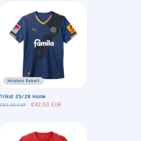
Holstein Rabatt
Trikot 25/26 Home
Normaler
Verkaufspreis
€42,50 EUR
€85,00 EUR
Preis