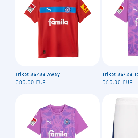
Trikot 25/26 Away
Trikot 25/26 T
Normaler
Normaler
€85,00 EUR
€85,00 EUR
Preis
Preis