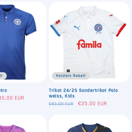
tt
Holstein Rabatt
etro
Trikot 24/25 Sondertrikot Polo
weiss, Kids
rkaufspreis
35,00 EUR
Normaler
Verkaufspreis
€25,00 EUR
€65,00 EUR
Preis