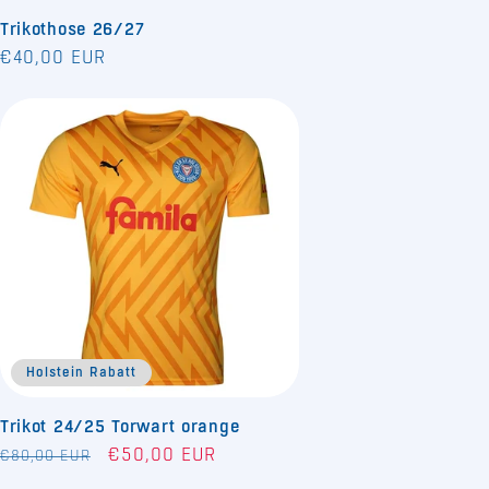
Trikothose 26/27
Normaler
€40,00 EUR
Preis
Holstein Rabatt
Trikot 24/25 Torwart orange
Normaler
Verkaufspreis
€50,00 EUR
€80,00 EUR
Preis