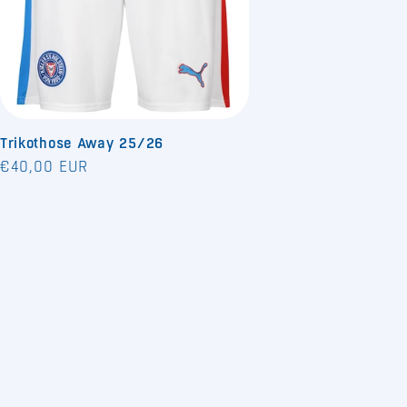
Trikothose Away 25/26
Normaler
€40,00 EUR
Preis