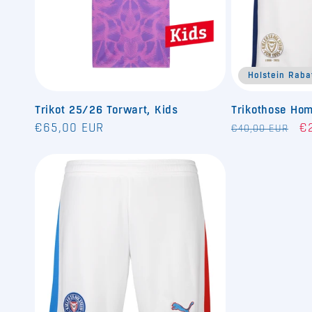
Holstein Raba
Trikot 25/26 Torwart, Kids
Trikothose Ho
Normaler
Normaler
Ve
€65,00 EUR
€
€40,00 EUR
Preis
Preis