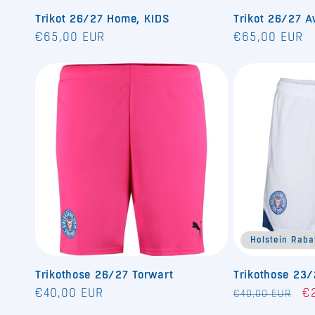
Trikot 26/27 Home, KIDS
Trikot 26/27 A
Normaler
Normaler
€65,00 EUR
€65,00 EUR
Preis
Preis
Holstein Raba
Trikothose 26/27 Torwart
Trikothose 23
Normaler
Normaler
Ve
€40,00 EUR
€
€40,00 EUR
Preis
Preis