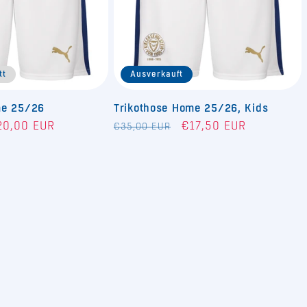
tt
Ausverkauft
me 25/26
Trikothose Home 25/26, Kids
rkaufspreis
Normaler
Verkaufspreis
20,00 EUR
€17,50 EUR
€35,00 EUR
Preis