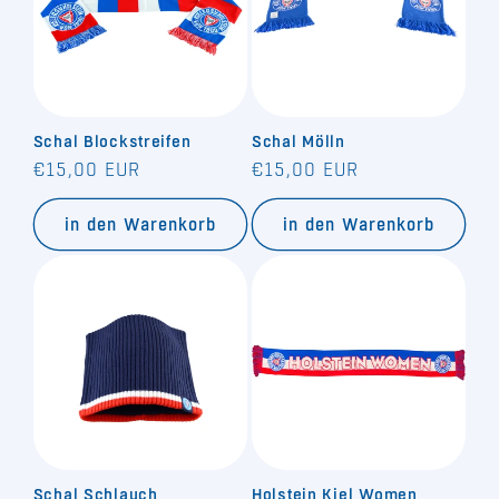
Schal Blockstreifen
Schal Mölln
Normaler
Normaler
€15,00 EUR
€15,00 EUR
Preis
Preis
in den Warenkorb
in den Warenkorb
Schal Schlauch
Holstein Kiel Women