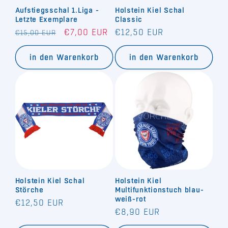
Aufstiegsschal 1.Liga -
Holstein Kiel Schal
e
Letzte Exemplare
Classic
Normaler
Verkaufspreis
Normaler
€7,00 EUR
€12,50 EUR
€15,00 EUR
:
Preis
Preis
in den Warenkorb
in den Warenkorb
Holstein Kiel Schal
Holstein Kiel
Störche
Multifunktionstuch blau-
weiß-rot
Normaler
€12,50 EUR
Normaler
€8,90 EUR
Preis
Preis