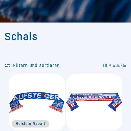
K
Schals
a
t
Filtern und sortieren
16 Produkte
e
g
o
r
Holstein Rabatt
i