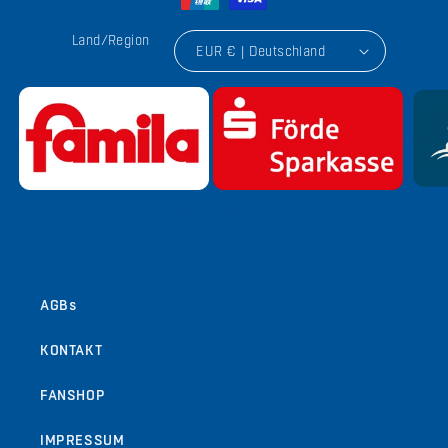
Land/Region
EUR € | Deutschland
von
1
/
9
AGBs
KONTAKT
FANSHOP
IMPRESSUM