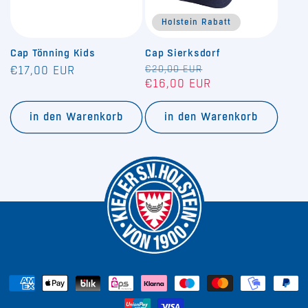
Holstein Rabatt
Cap Tönning Kids
Cap Sierksdorf
Normaler
Normaler
€20,00 EUR
Verkaufspreis
€17,00 EUR
€16,00 EUR
Preis
Preis
in den Warenkorb
in den Warenkorb