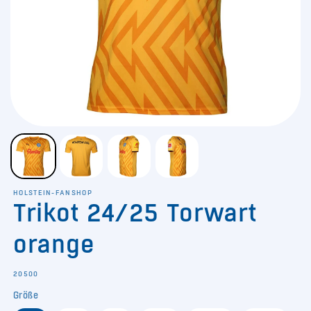
HOLSTEIN-FANSHOP
Trikot 24/25 Torwart
orange
SKU:
20500
Größe