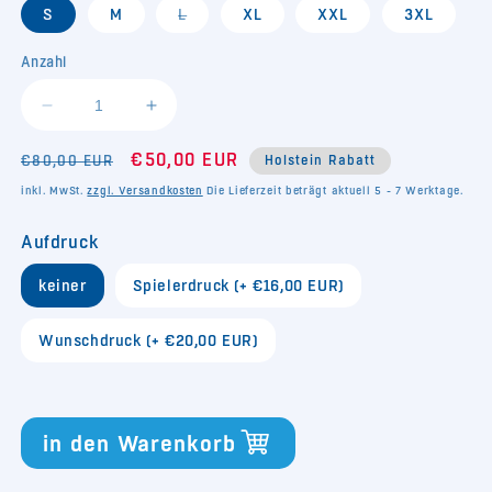
Variante
S
M
L
XL
XXL
3XL
ausverkauft
oder
nicht
Anzahl
verfügbar
Verringere
Erhöhe
die
die
Normaler
Verkaufspreis
Menge
€50,00 EUR
Menge
€80,00 EUR
Holstein Rabatt
für
für
Preis
inkl. MwSt.
zzgl. Versandkosten
Die Lieferzeit beträgt aktuell 5 - 7 Werktage.
Trikot
Trikot
24/25
24/25
Aufdruck
Torwart
Torwart
orange
orange
keiner
Spielerdruck (+ €16,00 EUR)
Wunschdruck (+ €20,00 EUR)
in den Warenkorb