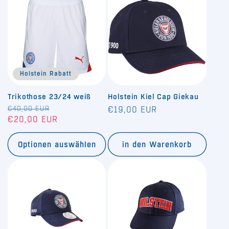
Holstein Rabatt
Trikothose 23/24 weiß
Holstein Kiel Cap Giekau
Normaler
€40,00 EUR
Verkaufspreis
Normaler
€19,00 EUR
€20,00 EUR
Preis
Preis
Optionen auswählen
in den Warenkorb