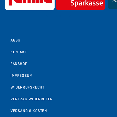
von
1
/
9
AGBs
KONTAKT
FANSHOP
IMPRESSUM
WIDERRUFSRECHT
VERTRAG WIDERRUFEN
VERSAND & KOSTEN