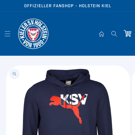
Direkt zum
OFFIZIELLER FANSHOP - HOLSTEIN KIEL
Inhalt
Warenko
oduktinformationen
ringen