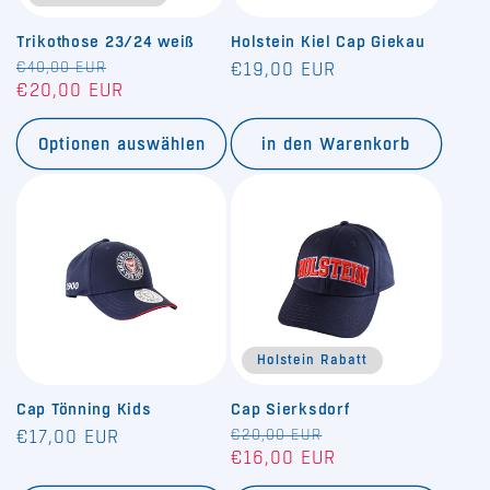
Trikothose 23/24 weiß
Holstein Kiel Cap Giekau
Normaler
€40,00 EUR
Verkaufspreis
Normaler
€19,00 EUR
€20,00 EUR
Preis
Preis
Optionen auswählen
in den Warenkorb
Holstein Rabatt
Cap Tönning Kids
Cap Sierksdorf
Normaler
Normaler
€20,00 EUR
Verkaufspreis
€17,00 EUR
€16,00 EUR
Preis
Preis