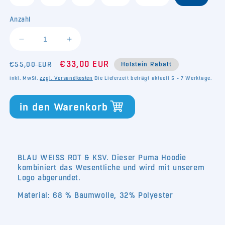
ausverkauft
ausverkauft
oder
oder
nicht
nicht
Anzahl
verfügbar
verfügbar
Verringere
Erhöhe
die
die
Normaler
Verkaufspreis
Menge
€33,00 EUR
Menge
€55,00 EUR
Holstein Rabatt
für
für
Preis
inkl. MwSt.
zzgl. Versandkosten
Die Lieferzeit beträgt aktuell 5 - 7 Werktage.
Puma
Puma
Hoodie
Hoodie
in den Warenkorb
Stakendorf
Stakendorf
BLAU WEISS ROT & KSV. Dieser Puma Hoodie
kombiniert das Wesentliche und wird mit unserem
Logo abgerundet.
Material: 68 % Baumwolle, 32% Polyester