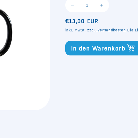
Verringere
Erhöhe
die
die
Normaler
Menge
Menge
€13,00 EUR
für
für
Preis
inkl. MwSt.
zzgl. Versandkosten
Die Li
Kaffeebecher
Kaffeebecher
Jubiläum
Jubiläum
2025
2025
in den Warenkorb