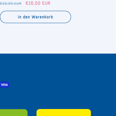
Normaler
Verkaufspreis
€16,00 EUR
€20,00 EUR
Preis
in den Warenkorb