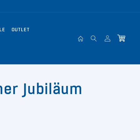
LE
OUTLET
Einloggen
Warenkorb
her Jubiläum