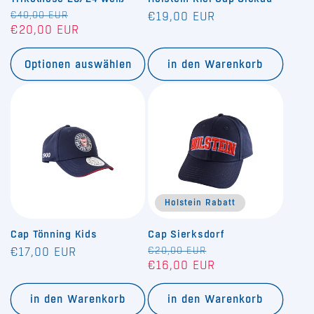
Normaler
€40,00 EUR
Verkaufspreis
Normaler
€19,00 EUR
€20,00 EUR
Preis
Preis
Optionen auswählen
in den Warenkorb
Holstein Rabatt
Cap Tönning Kids
Cap Sierksdorf
Normaler
Normaler
€20,00 EUR
Verkaufspreis
€17,00 EUR
€16,00 EUR
Preis
Preis
in den Warenkorb
in den Warenkorb