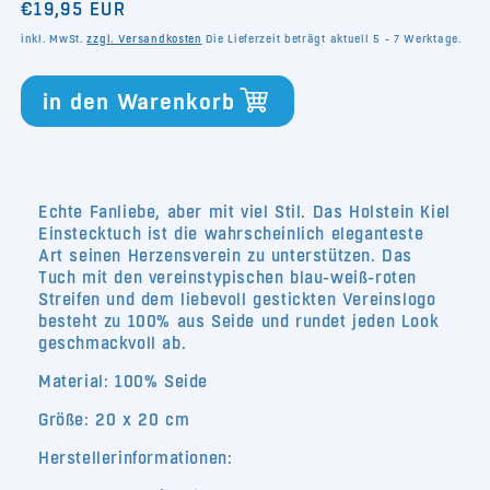
Normaler
€19,95 EUR
Menge
Menge
für
für
Preis
inkl. MwSt.
zzgl. Versandkosten
Die Lieferzeit beträgt aktuell 5 - 7 Werktage.
Holstein
Holstein
Kiel
Kiel
in den Warenkorb
Einstecktuch
Einstecktuch
Streifen
Streifen
Echte Fanliebe, aber mit viel Stil. Das Holstein Kiel
Einstecktuch ist die wahrscheinlich eleganteste
Art seinen Herzensverein zu unterstützen. Das
Tuch mit den vereinstypischen blau-weiß-roten
Streifen und dem liebevoll gestickten Vereinslogo
besteht zu 100% aus Seide und rundet jeden Look
geschmackvoll ab.
Material: 100% Seide
Größe: 20 x 20 cm
Herstellerinformationen: