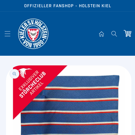
Direkt zum
OFFIZIELLER FANSHOP - HOLSTEIN KIEL
Inhalt
Warenko
oduktinformationen
ringen