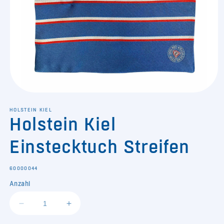
Medien
1
in
HOLSTEIN KIEL
Holstein Kiel
Modal
öffnen
Einstecktuch Streifen
SKU:
60000044
Anzahl
Verringere
Erhöhe
die
die