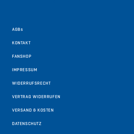
von
1
/
9
AGBs
KONTAKT
FANSHOP
IMPRESSUM
WIDERRUFSRECHT
VERTRAG WIDERRUFEN
VERSAND & KOSTEN
DATENSCHUTZ