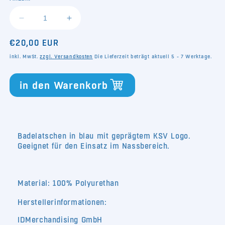
verfügbar
verfügbar
verfügbar
verfügb
Verringere
Erhöhe
die
die
Normaler
€20,00 EUR
Menge
Menge
für
für
Preis
inkl. MwSt.
zzgl. Versandkosten
Die Lieferzeit beträgt aktuell 5 - 7 Werktage.
Badelatschen
Badelatschen
in den Warenkorb
Badelatschen in blau mit geprägtem KSV Logo.
Geeignet für den Einsatz im Nassbereich.
Material: 100% Polyurethan
Herstellerinformationen:
IDMerchandising GmbH