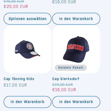
Normaler
€40,00 EUR
Verkaufspreis
Normaler
€19,00 EUR
€20,00 EUR
Preis
Preis
Optionen auswählen
in den Warenkorb
Holstein Rabatt
Cap Tönning Kids
Cap Sierksdorf
Normaler
Normaler
€20,00 EUR
Verkaufspreis
€17,00 EUR
€16,00 EUR
Preis
Preis
in den Warenkorb
in den Warenkorb