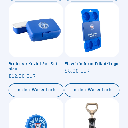
Brotdose Koziol 2er Set
Eiswürfelform Trikot/Logo
blau
Normaler
€8,00 EUR
Normaler
€12,00 EUR
Preis
Preis
in den Warenkorb
in den Warenkorb