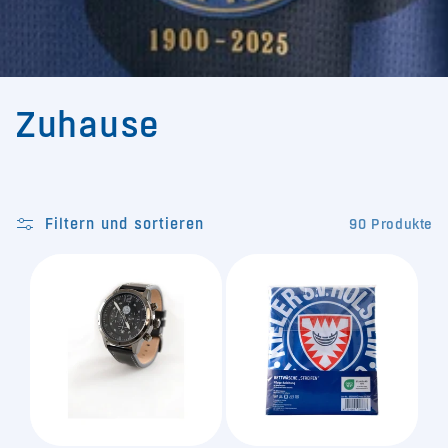
K
Zuhause
a
t
Filtern und sortieren
90 Produkte
e
g
o
r
i