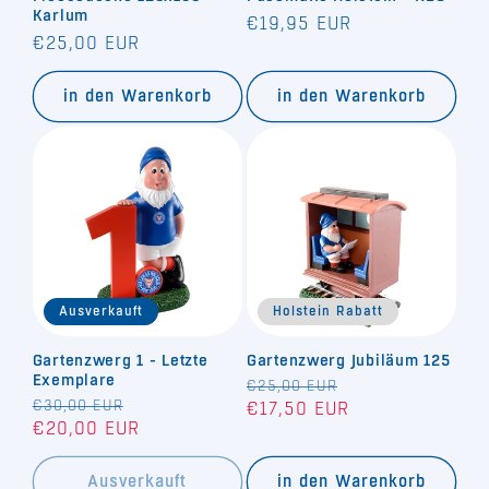
Karlum
Normaler
€19,95 EUR
Normaler
€25,00 EUR
Preis
Preis
in den Warenkorb
in den Warenkorb
Ausverkauft
Holstein Rabatt
Gartenzwerg 1 - Letzte
Gartenzwerg Jubiläum 125
Exemplare
Normaler
€25,00 EUR
Verkaufspreis
Normaler
€30,00 EUR
Verkaufspreis
€17,50 EUR
Preis
€20,00 EUR
Preis
Ausverkauft
in den Warenkorb