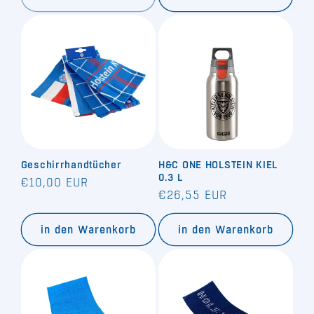
Geschirrhandtücher
H&C ONE HOLSTEIN KIEL
0.3 L
Normaler
€10,00 EUR
Normaler
€26,55 EUR
Preis
Preis
in den Warenkorb
in den Warenkorb