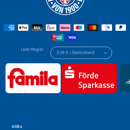
Land/Region
EUR € | Deutschland
von
1
/
9
AGBs