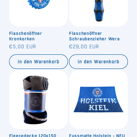
Flaschenöffner
Flaschenöffner
Kronkorken
Schraubenzieher Wera
Normaler
Normaler
€5,00 EUR
€29,00 EUR
Preis
Preis
in den Warenkorb
in den Warenkorb
Fleecedecke 120x150
Fussmatte Holstein - NEU