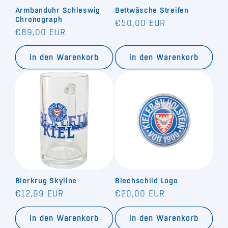
Armbanduhr Schleswig
Bettwäsche Streifen
e
Chronograph
Normaler
€50,00 EUR
Normaler
€89,00 EUR
:
Preis
Preis
in den Warenkorb
in den Warenkorb
Bierkrug Skyline
Blechschild Logo
Normaler
Normaler
€12,99 EUR
€20,00 EUR
Preis
Preis
in den Warenkorb
in den Warenkorb