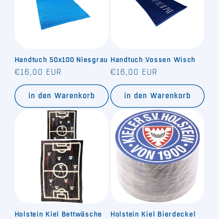
Handtuch 50x100 Niesgrau
Handtuch Vossen Wisch
Normaler
Normaler
€16,00 EUR
€16,00 EUR
Preis
Preis
in den Warenkorb
in den Warenkorb
Holstein Kiel Bettwäsche
Holstein Kiel Bierdeckel