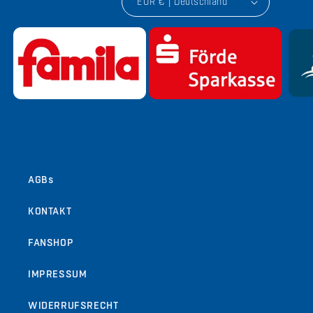
EUR € | Deutschland
von
1
/
9
AGBs
KONTAKT
FANSHOP
IMPRESSUM
WIDERRUFSRECHT