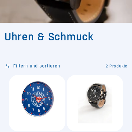
K
Uhren & Schmuck
a
t
Filtern und sortieren
2 Produkte
e
g
o
r
i