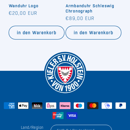
Wanduhr Logo
Armbanduhr Schleswig
e
Chronograph
Normaler
€20,00 EUR
Normaler
€89,00 EUR
:
Preis
Preis
in den Warenkorb
in den Warenkorb
Land/Region