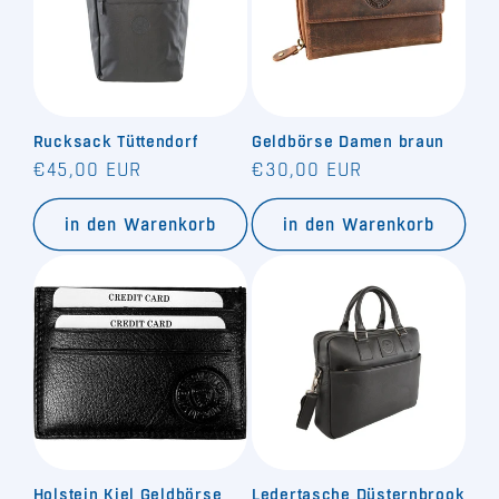
Rucksack Tüttendorf
Geldbörse Damen braun
Normaler
Normaler
€45,00 EUR
€30,00 EUR
Preis
Preis
in den Warenkorb
in den Warenkorb
Holstein Kiel Geldbörse
Ledertasche Düsternbrook