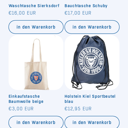
Waschtasche Sierksdorf
Bauchtasche Schuby
e
Normaler
Normaler
€16,00 EUR
€17,00 EUR
:
Preis
Preis
in den Warenkorb
in den Warenkorb
Einkaufstasche
Holstein Kiel Sportbeutel
Baumwolle beige
blau
Normaler
Normaler
€3,00 EUR
€12,95 EUR
Preis
Preis
in den Warenkorb
in den Warenkorb