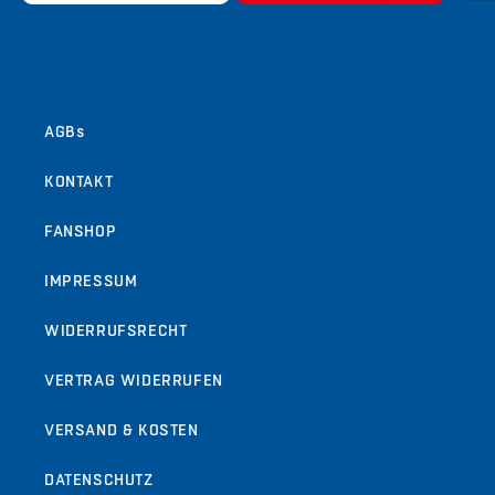
von
1
/
9
AGBs
KONTAKT
FANSHOP
IMPRESSUM
WIDERRUFSRECHT
VERTRAG WIDERRUFEN
VERSAND & KOSTEN
DATENSCHUTZ