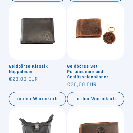
Geldbörse Klassik
Geldbörse Set
Nappaleder
Portemonaie und
Schlüsselanhänger
Normaler
€28,00 EUR
Normaler
€38,00 EUR
Preis
Preis
in den Warenkorb
in den Warenkorb