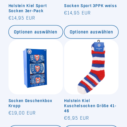
Holstein Kiel Sport
Socken Sport 3PPK weiss
e
Socken 3er-Pack
Normaler
€14,95 EUR
Normaler
€14,95 EUR
:
Preis
Preis
Optionen auswählen
Optionen auswählen
Socken Geschenkbox
Holstein Kiel
Kropp
Kuschelsocken Größe 41-
46
Normaler
€19,00 EUR
Normaler
€6,95 EUR
Preis
Preis