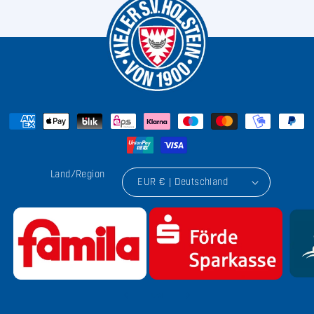
Land/Region
EUR € | Deutschland
von
1
/
9