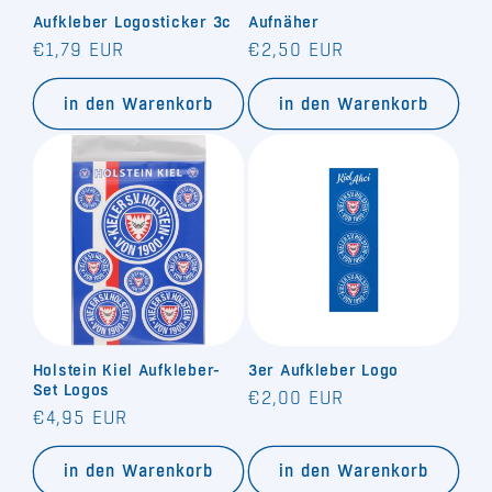
Aufkleber Logosticker 3c
Aufnäher
e
Normaler
Normaler
€1,79 EUR
€2,50 EUR
:
Preis
Preis
in den Warenkorb
in den Warenkorb
Holstein Kiel Aufkleber-
3er Aufkleber Logo
Set Logos
Normaler
€2,00 EUR
Normaler
€4,95 EUR
Preis
Preis
in den Warenkorb
in den Warenkorb