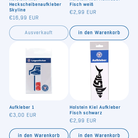
Heckscheibenaufkleber
Fisch weiß
Skyline
Normaler
€2,99 EUR
Normaler
€16,99 EUR
Preis
Preis
Ausverkauft
in den Warenkorb
Aufkleber 1
Holstein Kiel Aufkleber
Fisch schwarz
Normaler
€3,00 EUR
Normaler
€2,99 EUR
Preis
Preis
in den Warenkorb
in den Warenkorb