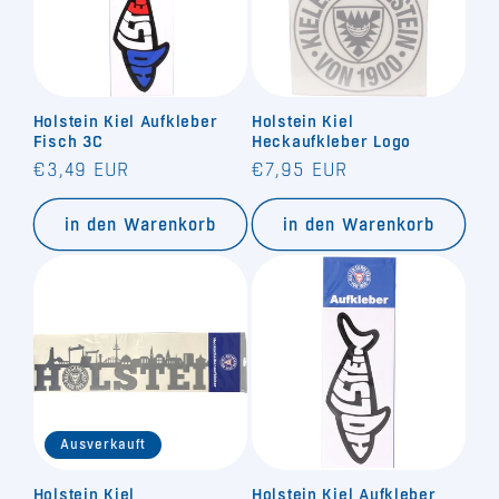
Holstein Kiel Aufkleber
Holstein Kiel
Fisch 3C
Heckaufkleber Logo
Normaler
Normaler
€3,49 EUR
€7,95 EUR
Preis
Preis
in den Warenkorb
in den Warenkorb
Ausverkauft
Holstein Kiel
Holstein Kiel Aufkleber